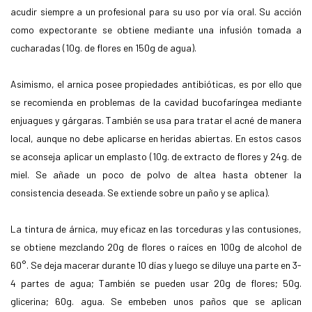
acudir siempre a un profesional para su uso por vía oral. Su acción
como expectorante se obtiene mediante una infusión tomada a
cucharadas (10g. de flores en 150g de agua).
Asimismo, el arnica posee propiedades antibióticas, es por ello que
se recomienda en problemas de la cavidad bucofaríngea mediante
enjuagues y gárgaras. También se usa para tratar el acné de manera
local, aunque no debe aplicarse en heridas abiertas. En estos casos
se aconseja aplicar un emplasto (10g. de extracto de flores y 24g. de
miel. Se añade un poco de polvo de altea hasta obtener la
consistencia deseada. Se extiende sobre un paño y se aplica).
La tintura de árnica, muy eficaz en las torceduras y las contusiones,
se obtiene mezclando 20g de flores o raíces en 100g de alcohol de
60°. Se deja macerar durante 10 días y luego se diluye una parte en 3-
4 partes de agua; También se pueden usar 20g de flores; 50g.
glicerina; 60g. agua. Se embeben unos paños que se aplican