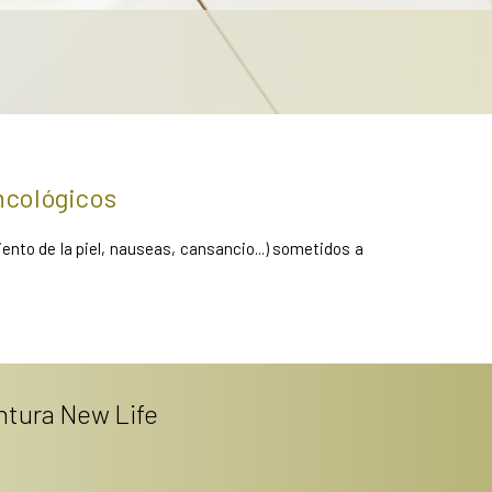
ncológicos
nto de la piel, nauseas, cansancio...) sometidos a
ntura New Life