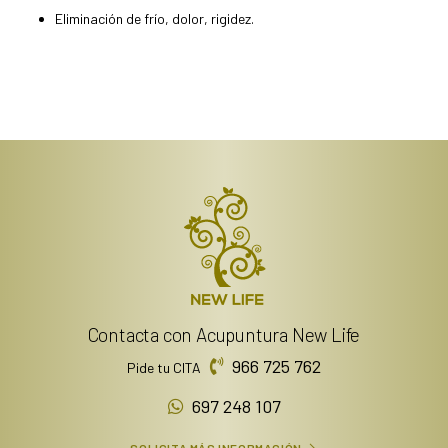
Eliminación de frío, dolor, rigidez.
Contacta con Acupuntura New Life
966 725 762
Pide tu CITA
697 248 107